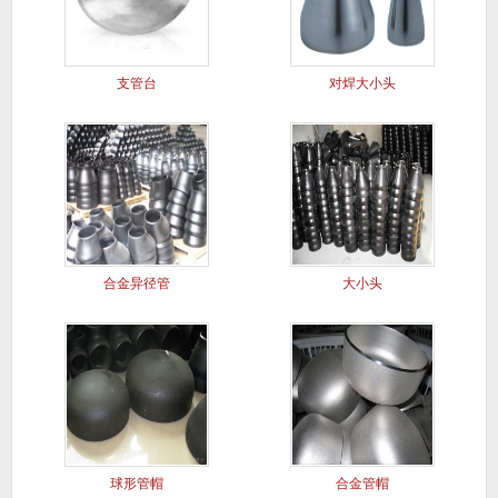
支管台
对焊大小头
合金异径管
大小头
球形管帽
合金管帽