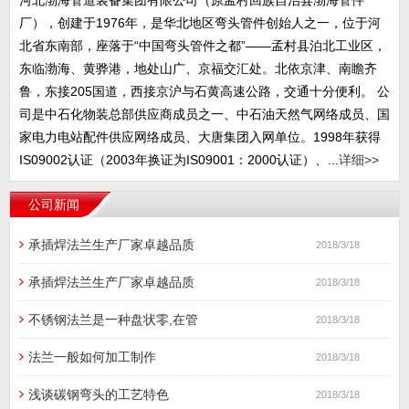
河北渤海管道装备集团有限公司（原孟村回族自治县渤海管件
厂），创建于1976年，是华北地区弯头管件创始人之一，位于河
北省东南部，座落于“中国弯头管件之都”——孟村县泊北工业区，
东临渤海、黄骅港，地处山广、京福交汇处。北依京津、南瞻齐
鲁，东接205国道，西接京沪与石黄高速公路，交通十分便利。 公
司是中石化物装总部供应商成员之一、中石油天然气网络成员、国
家电力电站配件供应网络成员、大唐集团入网单位。1998年获得
IS09002认证（2003年换证为IS09001：2000认证）、...
详细>>
公司新闻
承插焊法兰生产厂家卓越品质
2018/3/18
承插焊法兰生产厂家卓越品质
2018/3/18
不锈钢法兰是一种盘状零,在管
2018/3/18
法兰一般如何加工制作
2018/3/18
浅谈碳钢弯头的工艺特色
2018/3/18