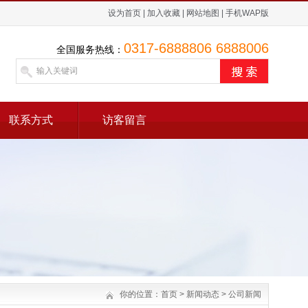
设为首页
|
加入收藏
|
网站地图
|
手机WAP版
0317-6888806 6888006
全国服务热线：
联系方式
访客留言
你的位置：
首页
>
新闻动态
>
公司新闻