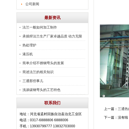
公司新闻
最新资讯
法兰一般如何加工制作
承插焊法兰生产厂家卓越品质 动力无限
热处理炉
液压机
简单介绍不锈钢弯头的发展
简述法兰的相关知识
三通那些事儿
浅谈碳钢弯头的工艺特色
联系我们
上一篇：
三通热
地址：河北省孟村回族自治县泊北工业区
下一篇：没有啦
电话：0317-6888806 6888006
手机：13930799777 13832703000