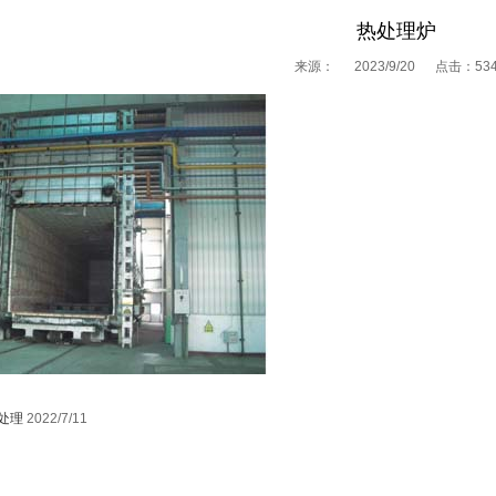
热处理炉
来源：
2023/9/20 点击：
53
处理
2022/7/11
1