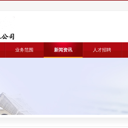
业务范围
新闻资讯
人才招聘